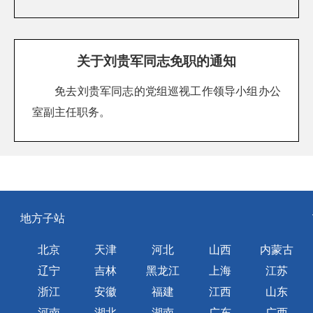
关于刘贵军同志免职的通知
免去刘贵军同志的党组巡视工作领导小组办公
室副主任职务。
地方子站
北京
天津
河北
山西
内蒙古
辽宁
吉林
黑龙江
上海
江苏
浙江
安徽
福建
江西
山东
河南
湖北
湖南
广东
广西