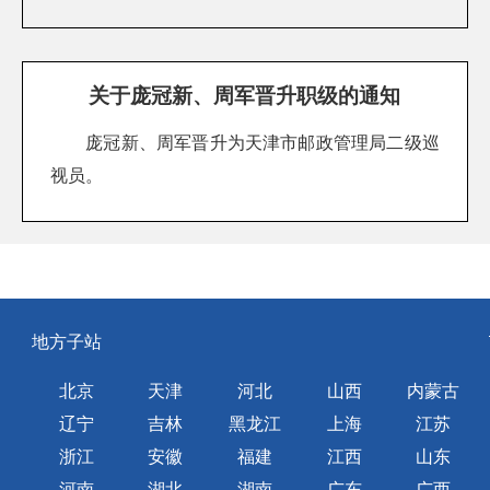
关于庞冠新、周军晋升职级的通知
庞冠新、周军晋升为天津市邮政管理局二级巡
视员。
地方子站
北京
天津
河北
山西
内蒙古
辽宁
吉林
黑龙江
上海
江苏
浙江
安徽
福建
江西
山东
河南
湖北
湖南
广东
广西