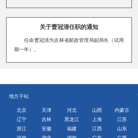
关于曹冠清任职的通知
任命曹冠清为吉林省邮政管理局副局长（试用
期一年）。
地方子站
北京
天津
河北
山西
内蒙古
辽宁
吉林
黑龙江
上海
江苏
浙江
安徽
福建
江西
山东
河南
湖北
湖南
广东
广西