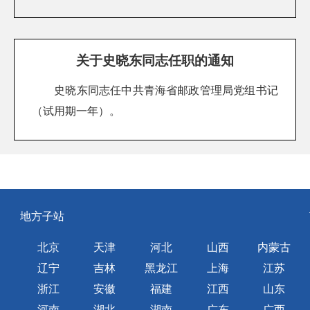
关于史晓东同志任职的通知
史晓东同志任中共青海省邮政管理局党组书记
（试用期一年）。
地方子站
北京
天津
河北
山西
内蒙古
辽宁
吉林
黑龙江
上海
江苏
浙江
安徽
福建
江西
山东
河南
湖北
湖南
广东
广西