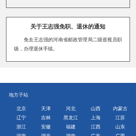
关于王志强免职、退休的通知
免去王志强的河南省邮政管理局二级巡视员职
级，办理退休手续。
地方子站
北京
天津
河北
山西
内蒙古
辽宁
吉林
黑龙江
上海
江苏
浙江
安徽
福建
江西
山东
河南
湖北
湖南
广东
广西