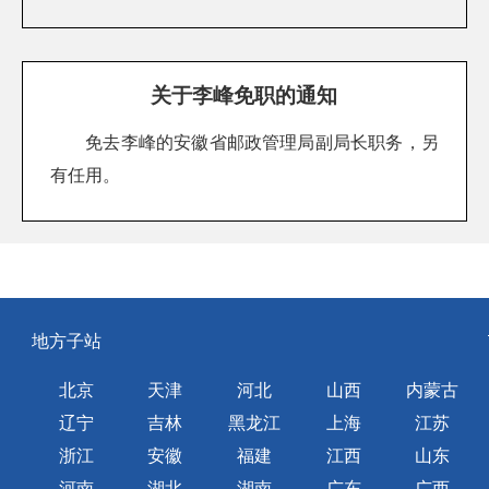
关于李峰免职的通知
免去李峰的安徽省邮政管理局副局长职务，另
有任用。
地方子站
北京
天津
河北
山西
内蒙古
辽宁
吉林
黑龙江
上海
江苏
浙江
安徽
福建
江西
山东
河南
湖北
湖南
广东
广西