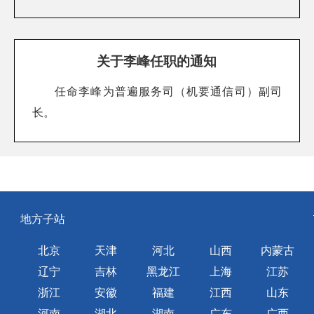
关于李峰任职的通知
任命李峰为普遍服务司（机要通信司）副司
长。
地方子站
北京
天津
河北
山西
内蒙古
辽宁
吉林
黑龙江
上海
江苏
浙江
安徽
福建
江西
山东
河南
湖北
湖南
广东
广西