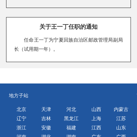
关于王一丁任职的通知
任命王一丁为宁夏回族自治区邮政管理局副局
长（试用期一年）。
地方子站
北京
天津
河北
山西
内蒙古
辽宁
吉林
黑龙江
上海
江苏
浙江
安徽
福建
江西
山东
河南
湖北
湖南
广东
广西