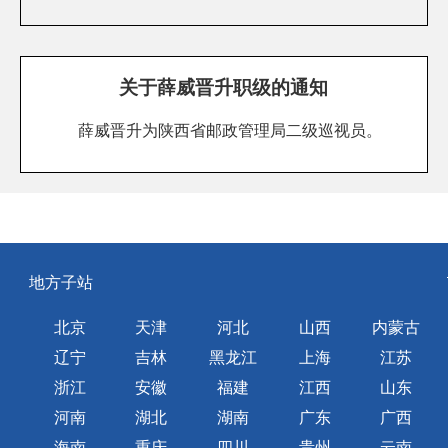
关于薛威晋升职级的通知
薛威晋升为陕西省邮政管理局二级巡视员。
地方子站
北京
天津
河北
山西
内蒙古
辽宁
吉林
黑龙江
上海
江苏
浙江
安徽
福建
江西
山东
河南
湖北
湖南
广东
广西
海南
重庆
四川
贵州
云南