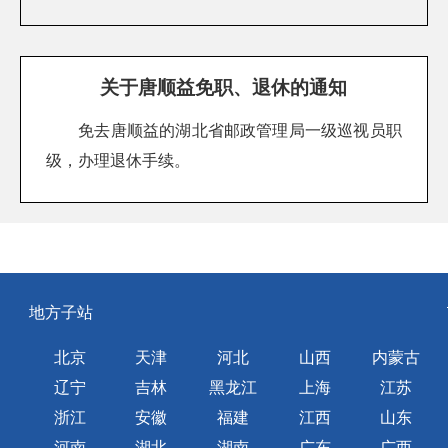
关于唐顺益免职、退休的通知
免去唐顺益的湖北省邮政管理局一级巡视员职
级，办理退休手续。
地方子站
北京
天津
河北
山西
内蒙古
辽宁
吉林
黑龙江
上海
江苏
浙江
安徽
福建
江西
山东
河南
湖北
湖南
广东
广西