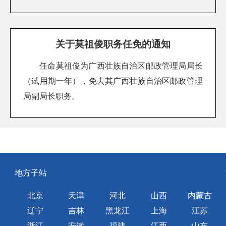
关于莫祖俊职务任免的通知
任命莫祖俊为广西壮族自治区邮政管理局局长
（试用期一年），免去其广西壮族自治区邮政管理
局副局长职务。
地方子站
北京
天津
河北
山西
内蒙古
辽宁
吉林
黑龙江
上海
江苏
浙江
安徽
福建
江西
山东