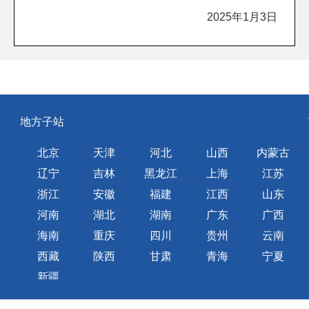
2025年1月3日
地方子站
北京
天津
河北
山西
内蒙古
辽宁
吉林
黑龙江
上海
江苏
浙江
安徽
福建
江西
山东
河南
湖北
湖南
广东
广西
海南
重庆
四川
贵州
云南
西藏
陕西
甘肃
青海
宁夏
新疆