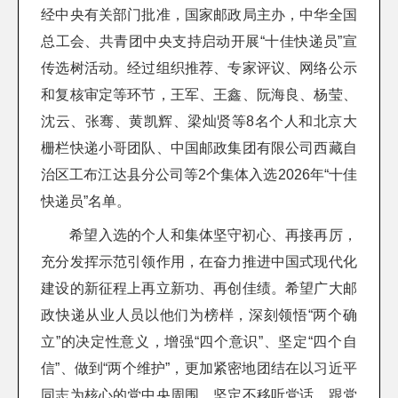
经中央有关部门批准，国家邮政局主办，中华全国
总工会、共青团中央支持启动开展“十佳快递员”宣
传选树活动。经过组织推荐、专家评议、网络公示
和复核审定等环节，王军、王鑫、阮海良、杨莹、
沈云、张骞、黄凯辉、梁灿贤等8名个人和北京大
栅栏快递小哥团队、中国邮政集团有限公司西藏自
治区工布江达县分公司等2个集体入选2026年“十佳
快递员”名单。
希望入选的个人和集体坚守初心、再接再厉，
充分发挥示范引领作用，在奋力推进中国式现代化
建设的新征程上再立新功、再创佳绩。希望广大邮
政快递从业人员以他们为榜样，深刻领悟“两个确
立”的决定性意义，增强“四个意识”、坚定“四个自
信”、做到“两个维护”，更加紧密地团结在以习近平
同志为核心的党中央周围，坚定不移听党话、跟党