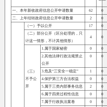
一、本年新收政府信息公开申请数量
62
0
二、上年结转政府信息公开申请数量
2
0
（一）予以公开
17
0
（二）部分公开
（区分处理的，只
4
0
计这一情形，不计其他情形）
1.属于国家秘密
0
0
2.其他法律行政法规禁止
0
0
公开
3.危及“三安全一稳定”
1
0
（三）
不予公
4.保护第三方合法权益
0
0
开
5.属于三类内部事务信息
2
0
6.属于四类过程性信息
0
0
7.属于行政执法案卷
0
0