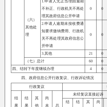
1.申请人无正当理由逾期
不补正、行政机关不再处
0
0
理其政府信息公开申请
（六）
2.申请人逾期未按收费通
其他处
知要求缴纳费用、行政机
理
0
0
关不再处理其政府信息公
开申请
3.其他
21
0
（七）总计
60
0
四、结转下年度继续办理
4
0
四、政府信息公开行政复议、行政诉讼情况
行政复议
未经复议直接起诉
结
结
其
尚
结
结
其
尚
果
果
他
未
总