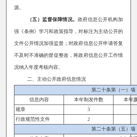
源。
（五）监督保障
情况
。
政府信息公开机构
加
强《条例》学习
和政策指导
，
对
标注为主动公开的
文件公开情况
加强
监督；对政府信息公开申请答复
不及时
不
准确
的
督促整改，将政府信息公开工作情
况纳入年度考核内容
。
二、主动公开政府信息情况
第二十条第（一）项
信息内容
本年
制发件数
本年
规章
3
行政规范性文件
2
第二十条第（五）项