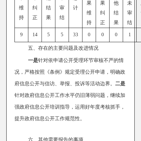
果
果
他
未
维
纠
结
审
计
维
纠
结
审
持
正
果
结
持
正
果
结
9
14
5
5
33
0
0
0
1
五、存在的主要问题及改进情况
一是
针对
依申请公开受理环节审核不严的情
况，严格按照《条例》规定受理公开申请，明确政
府信息公开与信访、举报、投诉等活动边界。
二是
针对政府信息公开工作水平仍旧薄弱问题，继续加
强政府信息公开培训指导，运用好年度考核抓手，
提升政府信息公开工作规范性。
六、其他需要报告的事项