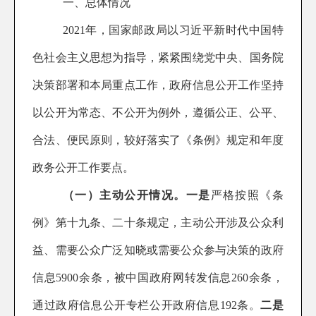
一、总体情况
202
1
年，国家邮政局以习近平新时代中国特
色社会主义思想为指导，紧紧围绕党中央
、
国务院
决策部署
和本局重点工作，
政府信息公开工作
坚持
以公开为常态、不公开为例外，遵循公正、公平、
合法、便民原则，
较好落实了
《条例》
规定和年度
政务公开工作要点
。
（一）主动公开
情况
。
一是
严格按照
《条
例》第十九条、二十条规定，
主动公开涉及公众利
益、需要公众广泛知晓或需要公众参与决策的政府
信息
5900余
条，
被
中
国
政府网转发信息260余
条，
通过
政府信息公开
专栏
公开政府信息
192条
。
二是