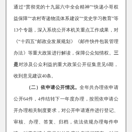
通过
“
贯彻党的十九届六中全会精神
”“
快递小哥权
益保障
”“
农村寄递物流体系建设
”“
党史学习教育
”
等
13个专题，深入系统公开本机关重点工作成果，
对
《“十四五”邮政业发展规划》《邮件快件包装管理
办法》等重大政策进行解读，
保障公众知情权
。
三
是
对
涉及公众利益
的重大政策
公开征集意见
6
期，
收到意见建议
40
条。
（二）依申请公开
情况
。
全年共
办理
依申请
公开6
4
件，
4
件结转下一年度办理
，按照依申请公
开办理相关制度要求，对公开申请逐件进行登记、
审核、办理、答复、归档，
依法依规办理每件申