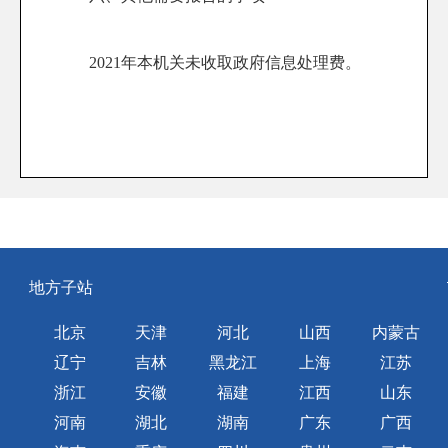
2021年本机关未收取政府信息处理费。
地方子站
北京
天津
河北
山西
内蒙古
辽宁
吉林
黑龙江
上海
江苏
浙江
安徽
福建
江西
山东
河南
湖北
湖南
广东
广西