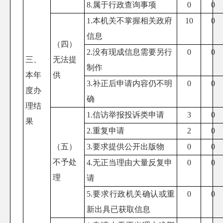
8.属于行政查询事项
0
0
1.本机关不掌握相关政府
10
0
信息
（四）
2.没有现成信息需要另行
0
0
三、
无法提
制作
本年
供
3.补正后申请内容仍不明
0
0
度办
确
理结
1.信访举报投诉类申请
3
0
果
2.重复申请
2
0
（五）
3.要求提供公开出版物
0
0
不予处
4.无正当理由大量反复申
0
0
理
请
5.要求行政机关确认或重
0
0
新出具已获取信息