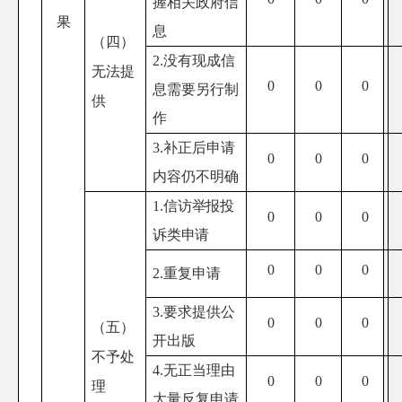
握相关政府信
果
息
（四）
2.没有现成信
无法提
0
0
0
息需要另行制
供
作
3.补正后申请
0
0
0
内容仍不明确
1.
信访举报投
0
0
0
诉类申请
0
0
0
2.重复申请
3.要求提供公
0
0
0
（五）
开出版
不予处
4.无正当理由
0
0
0
理
大量反复申请