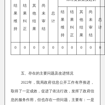
结
结
其
尚
结
结
其
尚
果
果
他
未
总
果
果
他
未
总
维
纠
结
审
计
维
纠
结
审
计
持
正
果
结
持
正
果
结
0
0
0
0
0
0
0
0
0
0
五、存在的主要问题及改进情况
2022年，我局政府信息公开工作有序推进，
取得了一定成效，促进了依法行政，发挥了政府信
息的服务作用，但也存在一些问题，主要有：一是