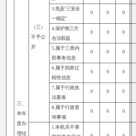
3.
危及
“三安全
0
0
0
一稳定”
（三）
4.
保护第三方
0
0
0
不予公
合法权益
开
5.属于三类内
0
0
0
部事务信息
6.
属于四类过
0
0
0
程性信息
7.属于行政执
0
0
0
法案卷
三、
8.属于行政查
0
0
0
本年
询事项
度办
1.本机关不掌
理结
0
0
0