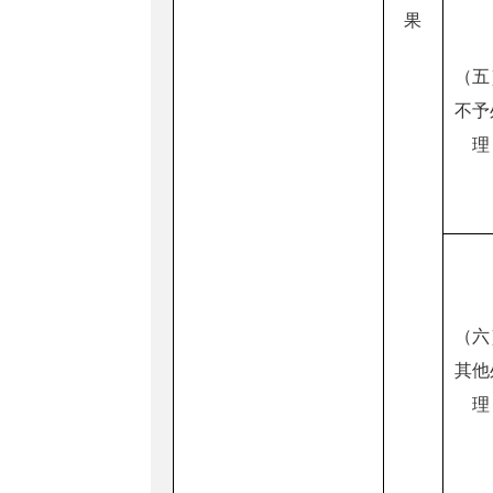
果
（五
不予
理
（六
其他
理