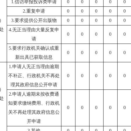
1.信访举报投诉类申请
0
0
0
0
0
2.重复申请
0
0
0
0
0
）
3.要求提供公开出版物
0
0
0
0
0
处
4.无正当理由大量反复申
0
0
0
0
0
请
5.要求行政机关确认或重
0
0
0
0
0
新出具已获取信息
1.申请人无正当理由逾期
不补正、行政机关不再处
0
0
0
0
0
理其政府信息公开申请
）
2.申请人逾期未按收费通
处
知要求缴纳费用、行政机
0
0
0
0
0
关不再处理其政府信息公
开申请
3.其他
0
0
0
0
0