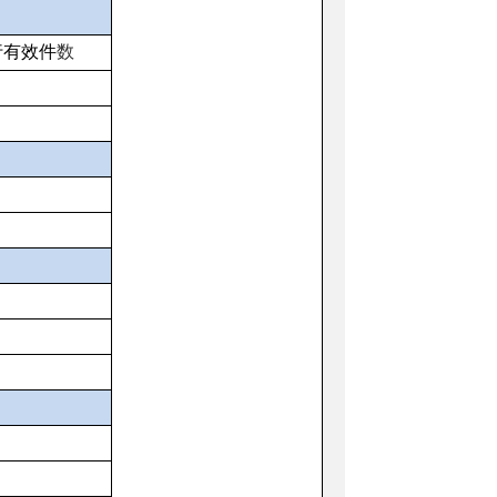
行有效件
数