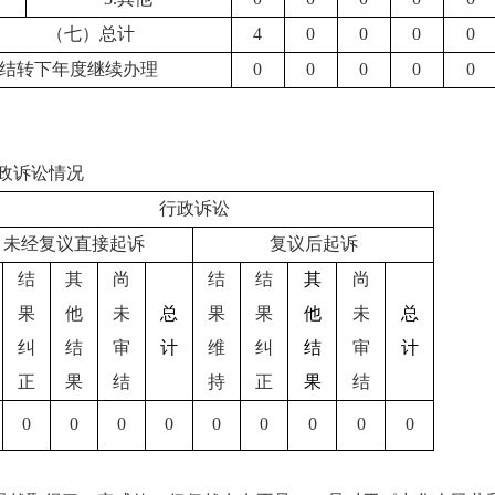
（七）总计
4
0
0
0
0
结转下年度继续办理
0
0
0
0
0
政诉讼情况
行政诉讼
未经复议直接起诉
复议后起诉
结
其
尚
结
结
其
尚
果
他
未
总
果
果
他
未
总
纠
结
审
计
维
纠
结
审
计
正
果
结
持
正
果
结
0
0
0
0
0
0
0
0
0