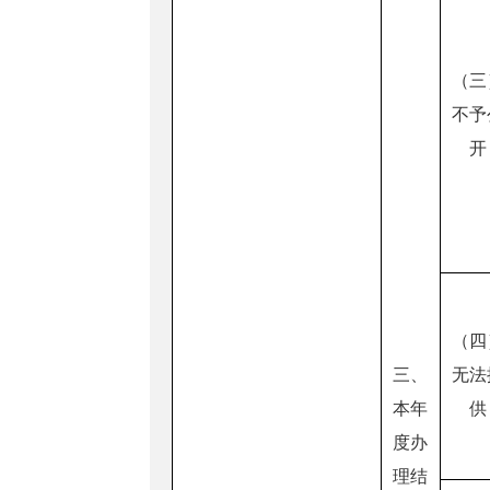
（三
不予
开
（四
三、
无法
本年
供
度办
理结