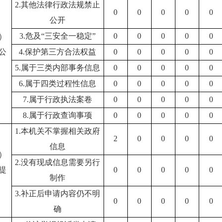
2.其他法律行政法规禁止
0
0
0
0
0
公开
3.危及“三安全一稳定”
0
0
0
0
0
）
公
4.保护第三方合法权益
0
0
0
0
0
5.属于三类内部事务信息
0
0
0
0
0
6.属于四类过程性信息
0
0
0
0
0
7.属于行政执法案卷
0
0
0
0
0
8.属于行政查询事项
0
0
0
0
0
1.本机关不掌握相关政府
2
0
0
0
0
信息
）
2.没有现成信息需要另行
提
0
0
0
0
0
制作
3.补正后申请内容仍不明
0
0
0
0
0
确