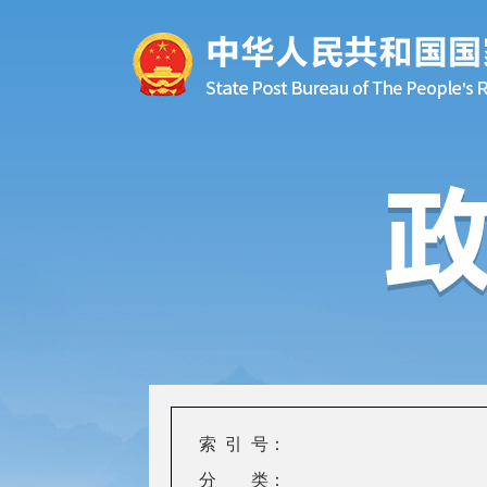
索 引 号：
分 类：