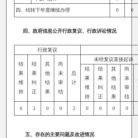
四、结转下年度继续办理
0
0
四、政府信息公开行政复议、行政诉讼情况
行政复议
未经复议直接起诉
结
结
其
尚
结
结
其
尚
果
果
他
未
总
果
果
他
未
维
纠
结
审
计
维
纠
结
审
持
正
果
结
持
正
果
结
0
2
0
0
2
0
0
0
0
五、存在的主要问题及改进情况