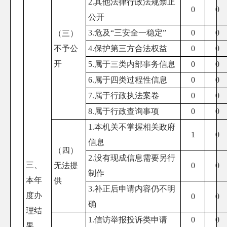
2.其他法律行政法规禁止
0
0
公开
3.危及“三安全一稳定”
0
0
（三）
不予公
4.保护第三方合法权益
0
0
开
5.属于三类内部事务信息
0
0
6.属于四类过程性信息
0
0
7.属于行政执法案卷
0
0
8.属于行政查询事项
0
0
1.本机关不掌握相关政府
1
0
信息
（四）
2.没有现成信息需要另行
三、
无法提
0
0
制作
本年
供
3.补正后申请内容仍不明
度办
0
0
确
理结
1.信访举报投诉类申请
0
0
果