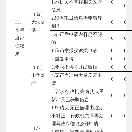
1.本机关不掌握相关政府
0
0
信息
（四）
2.没有现成信息需要另行
三、
无法提
0
0
制作
本年
供
3.补正后申请内容仍不明
度办
0
0
确
理结
1.信访举报投诉类申请
0
0
果
2.重复申请
0
0
（五）
3.要求提供公开出版物
0
0
不予处
4.无正当理由大量反复申
0
0
理
请
5.要求行政机关确认或重
0
0
新出具已获取信息
1.申请人无正当理由逾期
不补正、行政机关不再处
0
0
理其政府信息公开申请
（六）
2.申请人逾期未按收费通