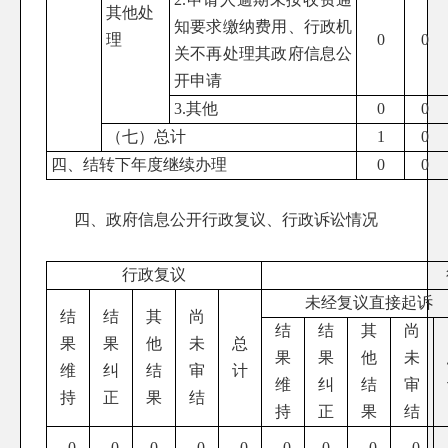
其他处
知要求缴纳费用、行政机
理
0
0
关不再处理其政府信息公
开申请
3.其他
0
0
（七）总计
1
0
四、结转下年度继续办理
0
0
四、政府信息公开行政复议、行政诉讼情况
行政复议
未经复议直接起诉
结
结
其
尚
结
结
其
尚
果
果
他
未
总
果
果
他
未
维
纠
结
审
计
维
纠
结
审
持
正
果
结
持
正
果
结
0
0
0
0
0
0
0
0
0