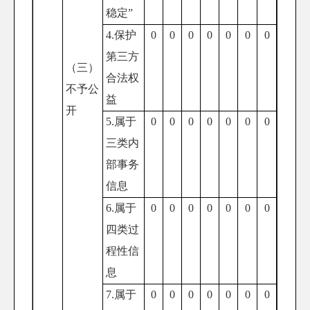
稳定”
4.保护
0
0
0
0
0
0
0
第三方
（三）
合法权
不予公
益
开
5.属于
0
0
0
0
0
0
0
三类内
部事务
信息
6.属于
0
0
0
0
0
0
0
四类过
程性信
息
7.属于
0
0
0
0
0
0
0