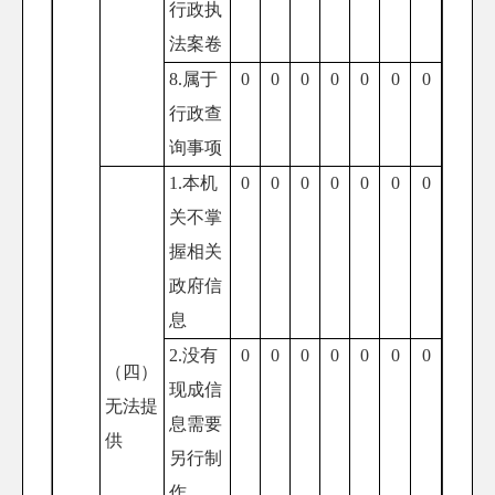
行政执
法案卷
8.属于
0
0
0
0
0
0
0
行政查
询事项
1.本机
0
0
0
0
0
0
0
关不掌
握相关
政府信
息
2.没有
0
0
0
0
0
0
0
（四）
现成信
无法提
息需要
供
另行制
作