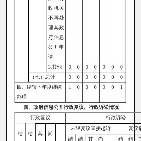
政机关
不再处
理其政
府信息
公开申
请
3.其他
0
0
0
0
0
0
0
（七）总计
0
0
0
0
0
0
0
四、结转下年度继续
1
0
0
0
0
0
1
办理
四、政府信息公开行政复议、行政诉讼情况
行政复议
行政诉讼
未经复议直接起诉
复议
结
结
其
尚
结
结
其
尚
结
结