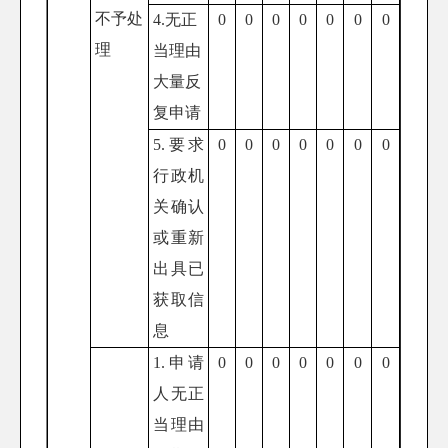
不予处
4.无正
0
0
0
0
0
0
0
理
当理由
大量反
复申请
5.要求
0
0
0
0
0
0
0
行政机
关确认
或重新
出具已
获取信
息
1.申请
0
0
0
0
0
0
0
人无正
当理由