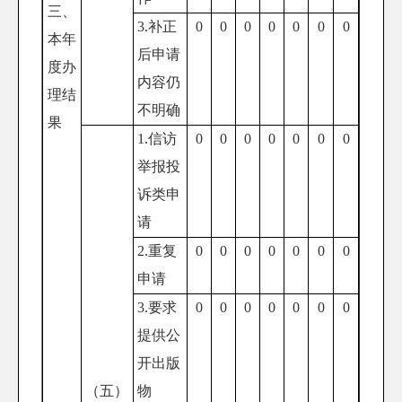
三、
3.补正
0
0
0
0
0
0
0
本年
后申请
度办
内容仍
理结
不明确
果
1.信访
0
0
0
0
0
0
0
举报投
诉类申
请
2.重复
0
0
0
0
0
0
0
申请
3.要求
0
0
0
0
0
0
0
提供公
开出版
（五）
物