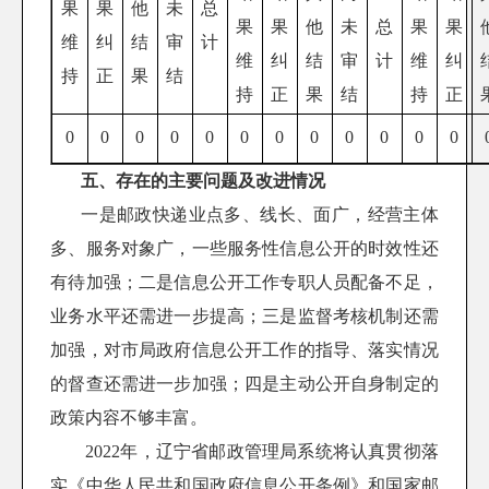
果
果
他
未
总
果
果
他
未
总
果
果
维
纠
结
审
计
维
纠
结
审
计
维
纠
持
正
果
结
持
正
果
结
持
正
0
0
0
0
0
0
0
0
0
0
0
0
五、存在的主要问题及改进情况
一是邮政快递业点多、线长、面广，经营主体
多、服务对象广，一些服务性信息公开的时效性还
有待加强；二是信息公开工作专职人员配备不足，
业务水平还需进一步提高；三是监督考核机制还需
加强，对市局政府信息公开工作的指导、落实情况
的督查还需进一步加强
；四是主动公开自身制定的
政策内容不够丰富。
202
2
年，
辽宁省邮政管理局系统
将认真贯彻落
实《中华人民共和国政府信息公开条例》和
国家邮