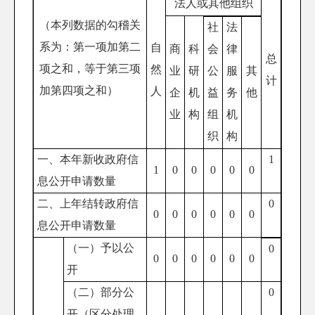
法人或其他组织
（本列数据的勾稽关
社
法
系为：第一项加第二
自
商
科
会
律
总
项之和，等于第三项
然
业
研
公
服
其
计
加第四项之和）
人
企
机
益
务
他
业
构
组
机
织
构
一、本年新收政府信
1
1
0
0
0
0
0
息公开申请数量
二、上年结转政府信
0
0
0
0
0
0
0
息公开申请数量
（一）予以公
0
0
0
0
0
0
0
开
（二）部分公
0
开
（区分处理