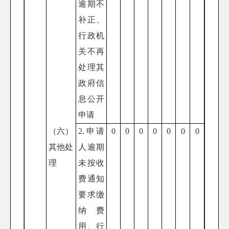
逾期不
补正、
行政机
关不再
处理其
政府信
息公开
申请
（六）
2.申请
0
0
0
0
0
0
0
其他处
人逾期
理
未按收
费通知
要求缴
纳费
用、行