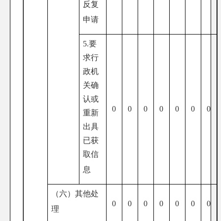
反复
申请
5.要
求行
政机
关确
认或
0
0
0
0
0
0
0
重新
出具
已获
取信
息
（六）其他处
0
0
0
0
0
0
0
理