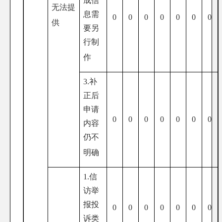
成信
无法提
息需
0
0
0
0
0
0
0
供
要另
行制
作
3.补
正后
申请
0
0
0
0
0
0
0
内容
仍不
明确
1.信
访举
报投
0
0
0
0
0
0
0
诉类