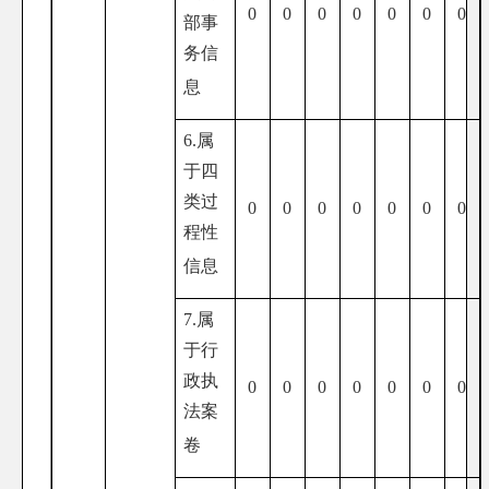
0
0
0
0
0
0
0
部事
务信
息
6.属
于四
类过
0
0
0
0
0
0
0
程性
信息
7.属
于行
政执
0
0
0
0
0
0
0
法案
卷