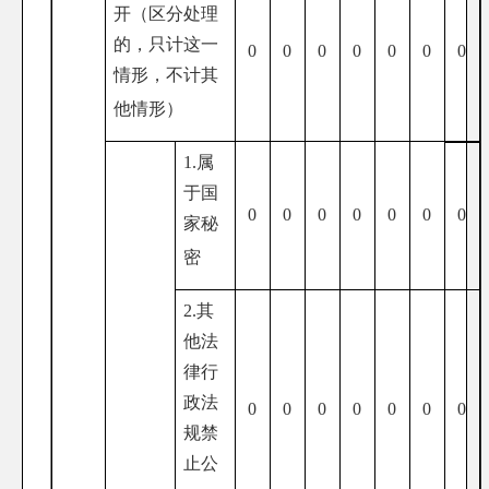
开（区分处理
的，只计这一
0
0
0
0
0
0
0
情形，不计其
他情形）
1.属
于国
0
0
0
0
0
0
0
家秘
密
2.其
他法
律行
政法
0
0
0
0
0
0
0
规禁
止公