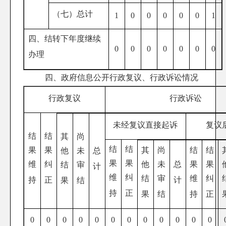
（七）总计
1
0
0
0
0
0
1
四、结转下年度继续
0
0
0
0
0
0
0
办理
四、政府信息公开行政复议、行政诉讼情况
行政复议
行政诉讼
未经复议直接起诉
复议
结
结
其
尚
结
结
其
尚
结
结
果
果
他
未
总
果
果
他
未
总
果
果
维
纠
结
审
计
维
纠
结
审
维
纠
计
持
正
果
结
持
正
果
结
持
正
0
0
0
0
0
0
0
0
0
0
0
0