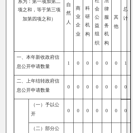
社
法
系为：第一项加第二
自
商
科
会
律
总
项之和，等于第三项
然
业
研
公
服
其
计
加第四项之和）
人
企
机
益
务
他
组
机
业
构
织
构
一、本年新收政府信
1
0
0
0
0
0
1
息公开申请数量
二、上年结转政府信
0
0
0
0
0
0
0
息公开申请数量
（一）予以公
0
0
0
0
0
0
0
开
（二）部分公