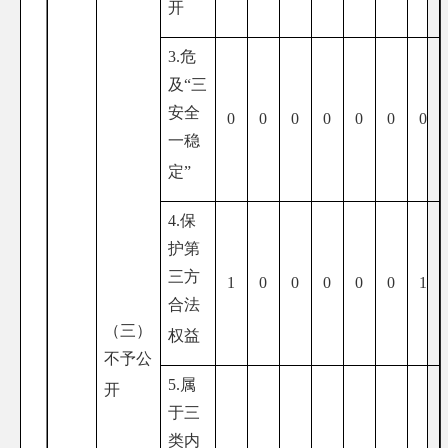
开
3.危
及“三
安全
0
0
0
0
0
0
0
一稳
定”
4.保
护第
三方
1
0
0
0
0
0
1
合法
（三）
权益
不予公
5.属
开
于三
类内