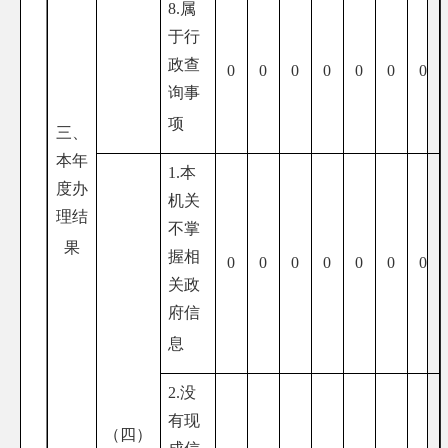
8.属
于行
政查
0
0
0
0
0
0
0
询事
项
三、
本年
1.本
度办
机关
理结
不掌
果
握相
0
0
0
0
0
0
0
关政
府信
息
2.没
有现
（四）