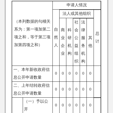
申请人情况
法人或其他组织
（本列数据的勾稽关
社
法
系为：第一项加第二
自
商
科
会
律
总
项之和，等于第三项
然
业
研
公
服
其
计
加第四项之和）
人
企
机
益
务
他
业
构
组
机
织
构
一、本年新收政府信
0
0
0
0
0
0
息公开申请数量
二、上年结转政府信
0
0
0
0
0
0
息公开申请数量
（一）予以公
0
0
0
0
0
0
开