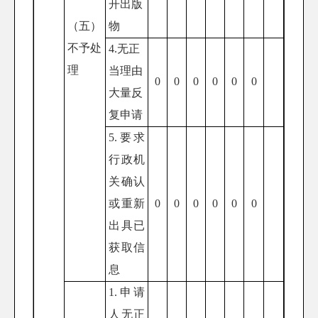
开出版
（五）
物
不予处
4.无正
理
当理由
0
0
0
0
0
0
大量反
复申请
5.要求
行政机
关确认
或重新
0
0
0
0
0
0
出具已
获取信
息
1.申请
人无正