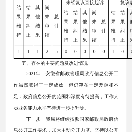
未经复议直接起诉
复议
结
结
其
尚
结
结
其
尚
结
结
果
果
他
未
总
果
果
他
未
总
果
果
维
纠
结
审
计
维
纠
结
审
计
维
纠
持
正
果
结
持
正
果
结
持
正
1
1
1
2
5
0
0
0
0
0
1
0
五、存在的主要问题及改进情况
202
1
年，安徽省邮政管理局政府信息公开工
作虽然取得了一定成效，但仍存在一定差距和不
足：政府信息公开
的范围和深度有待提高
，
工作人
员业务能力水平有待进一步提升
等。
下一步，我局将继续按照国家邮政局政府信
息公开工作要求，加大主动公开力度。坚持以公开