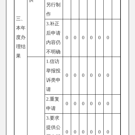
另行制
作
三、
3.补正
本年
后申请
度办
0
0
0
0
0
0
内容仍
理结
不明确
果
1.信访
举报投
0
0
0
0
0
0
诉类申
请
2.重复
0
0
0
0
0
0
申请
3.要求
提供公
0
0
0
0
0
0