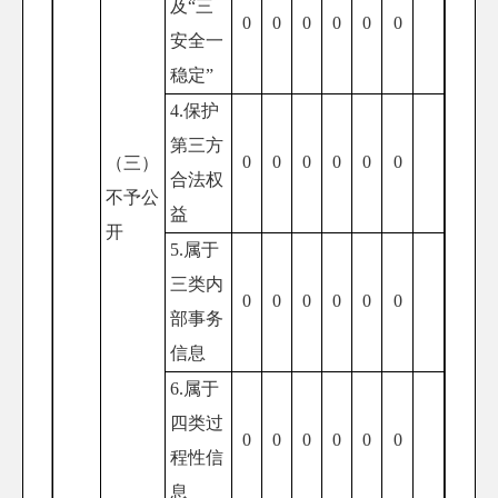
及“三
0
0
0
0
0
0
安全一
稳定”
4.保护
第三方
0
0
0
0
0
0
（三）
合法权
不予公
益
开
5.属于
三类内
0
0
0
0
0
0
部事务
信息
6.属于
四类过
0
0
0
0
0
0
程性信
息