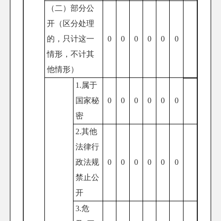
（二）部分公
开
（区分处理
的，只计这一
0
0
0
0
0
0
情形，不计其
他情形）
1.属于
国家秘
0
0
0
0
0
0
密
2.其他
法律行
政法规
0
0
0
0
0
0
禁止公
开
3.危