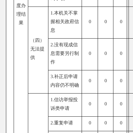
度办
1.本机关不掌
理结
握相关政府信
0
0
0
果
息
（四）
2.没有现成信
无法提
息需要另行制
0
0
0
供
作
3.补正后申请
0
0
0
内容仍不明确
1.信访举报投
0
0
0
诉类申请
2.重复申请
0
0
0