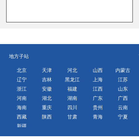
地方子站
北京
天津
河北
山西
内蒙古
辽宁
吉林
黑龙江
上海
江苏
浙江
安徽
福建
江西
山东
河南
湖北
湖南
广东
广西
海南
重庆
四川
贵州
云南
西藏
陕西
甘肃
青海
宁夏
新疆