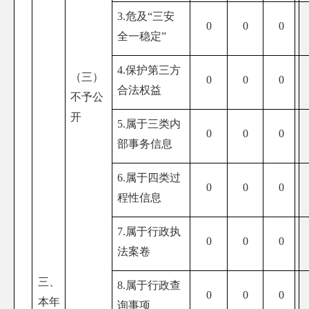
3.危及“三安
0
0
0
全一稳定”
4.保护第三方
（三）
0
0
0
合法权益
不予公
开
5.属于三类内
0
0
0
部事务信息
6.属于四类过
0
0
0
程性信息
7.属于行政执
0
0
0
法案卷
三、
8.属于行政查
0
0
0
本年
询事项