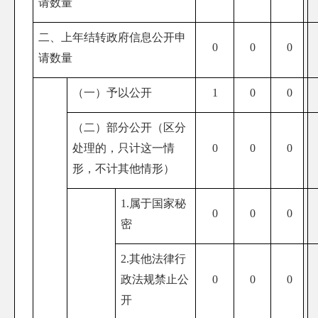
请数量
二、上年结转政府信息公开申
0
0
0
请数量
（一）予以公开
1
0
0
（二）部分公开（区分
处理的，只计这一情
0
0
0
形，不计其他情形）
1.属于国家秘
0
0
0
密
2.其他法律行
政法规禁止公
0
0
0
开