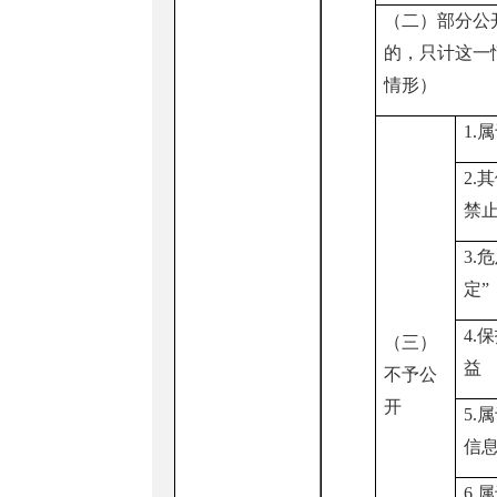
（二）部分公
的，只计这一
情形）
1.
2.
禁
3.
定”
4.
（三）
益
不予公
开
5.
信
6.