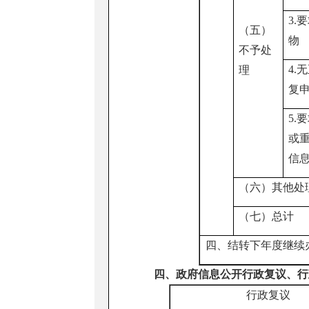
3.
（五）
物
不予处
4.
理
复
5.
或
信
（六）其他处
（七）总计
四、结转下年度继续
四、政府信息公开行政复议、行
行政复议