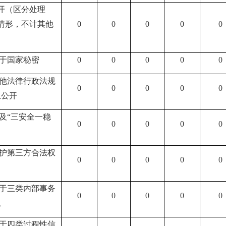
开（区分处理
情形，不计其他
0
0
0
0
0
属于国家秘密
0
0
0
0
0
其他法律行政法规
0
0
0
0
0
止公开
危及“三安全一稳
0
0
0
0
0
保护第三方合法权
0
0
0
0
0
属于三类内部事务
0
0
0
0
0
息
属于四类过程性信