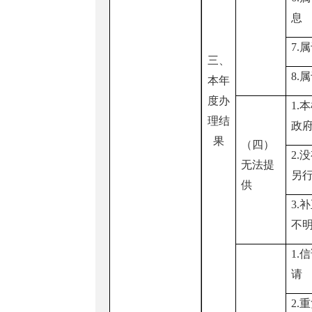
息
7.
三、
8.
本年
度办
1.
理结
政
果
（四）
2.
无法提
另
供
3.
不
1.
请
2.