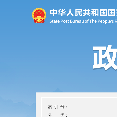
索 引 号：
分 类：