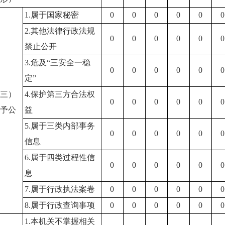
1.属于国家秘密
0
0
0
0
0
0
2.其他法律行政法规
0
0
0
0
0
0
禁止公开
3.危及“三安全一稳
0
0
0
0
0
0
定”
（三）
4.保护第三方合法权
0
0
0
0
0
0
不予公
益
开
5.属于三类内部事务
0
0
0
0
0
0
信息
6.属于四类过程性信
0
0
0
0
0
0
息
7.属于行政执法案卷
0
0
0
0
0
0
8.属于行政查询事项
0
0
0
0
0
0
1.本机关不掌握相关