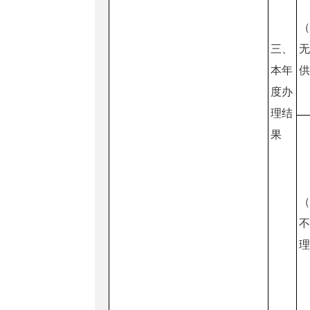
三、
本年
度办
理结
果