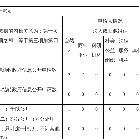
请情况
申请人情况
数据的勾稽关系为：第一项
法人或其他组织
项之和，等于第三项加第四
自然
社会
法律
商业
科研
）
人
公益
服务
其
企业
机构
组织
机构
年新收政府信息公开申请数
2
7
0
0
0
0
年结转政府信息公开申请数
0
0
0
0
0
0
（一）予以公开
1
3
0
0
0
0
（二）部分公开
（区分处理
的，只计这一情形，不计其他
0
0
0
0
0
0
情形）