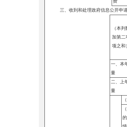
费
三、收到和处理政府信息公开申
（本列
加第二
项之和
一、本
量
二、上
量