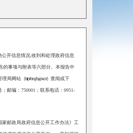
动公开信息情况
,
收到和处理政府信息
告的事项与附表
等
六部分
。本报告中
管理局网站
（http://nx.spb.gov.cn/）
查阅或下
号；邮编：7
5
000
1
；联系电话：09
51
-
国家邮政局政府信息公开工作办法》
工