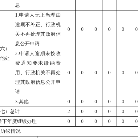
息
1.申请人无正当理由
逾期不补正、行政机
0
0
0
0
0
0
关不再处理其政府信
息公开申请
（六）
2.申请人逾期未按收
其他处
费通知要求缴纳费
理
用、行政机关不再处
0
0
0
0
0
0
理其政府信息公开申
请
3.其他
0
0
0
0
0
0
（七）总计
2
0
0
0
0
0
转下年度继续办理
0
0
0
0
0
0
政诉讼情况