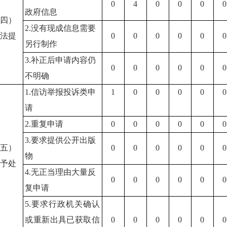
0
4
0
0
0
0
政府信息
（四）
2.没有现成信息需要
无法提
0
0
0
0
0
0
另行制作
供
3.补正后申请内容仍
0
0
0
0
0
0
不明确
1.信访举报投诉类申
1
0
0
0
0
0
请
2.重复申请
0
0
0
0
0
0
3.要求提供公开出版
（五）
0
0
0
0
0
0
物
不予处
4.无正当理由大量反
理
0
0
0
0
0
0
复申请
5.要求行政机关确认
或重新出具已获取信
0
0
0
0
0
0