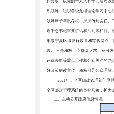
作要求
，以党的
十九大
和十九届历次
织领导，
组织各级
党组理论学习中心
领导班子年度考核，层层传到责任。
近平总书记重要讲话和活动等栏目。
邮票宁夏区域发行数量和零售网点
、
映
。
三是积极回应群众诉求
。充分发
评选表彰
等重点工作和公众关注的热
好政策解读宣传，
积极引导公众理解
20
21
年
，全区邮政管理部门网
全区邮政管理系统的良好形象，扩大
二、主动公开政府信息情况