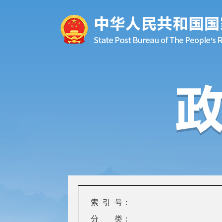
索 引 号：
分 类：