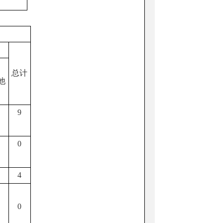
总计
他
9
0
4
0