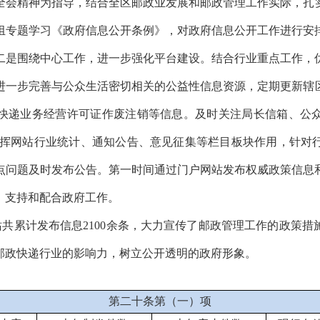
全会
精神为指导，结合全
区
邮政业发展和邮政管理工作实际，扎
组专题学习《政府信息公开条例》，对政府信息公开工作进行安
二是围绕中心工作，进一步强化平台建设
。结合行业重点工作，
进一步
完善
与公众生活密切相关的公益性信息资源，定期更新辖
快递业务经营许可证作废注销等信息。及时关注
局长信箱、公
挥网站行业统计、通知公告、意见征集等栏目板块作用，针对
点问题
及时发布公告。
第一时间通过门户网站发布权威政策信息
、支持和配合政府工作
。
站共
累计
发布信息
2100余条
，
大力宣传了邮政管理工作的政策措
邮政快递行业的影响力，树立公开透明的政府形象。
第二十条第（一）项