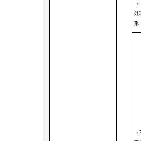
（
处
形
（