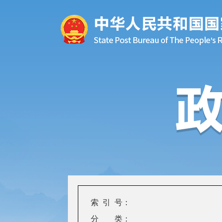
索 引 号：
分 类：