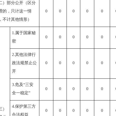
二）部分公开（区分
理的，只计这一情
0
0
0
0
0
，不计其他情形）
1.属于国家秘
0
0
0
0
0
密
2.其他法律行
政法规禁止公
0
0
0
0
0
开
3.危及“三安
0
0
0
0
0
全一稳定”
4.保护第三方
三）
0
0
0
0
0
合法权益