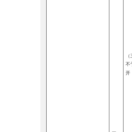
（
不
开