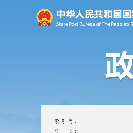
索 引 号：
分 类：