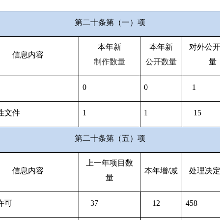
第二十条第（一）项
本年新
本年新
对外公
信息内容
制作数量
公开数量
量
0
0
1
性文件
1
1
15
第二十条第（五）项
上一年项目数
信息内容
本年增/减
处理决
量
许可
37
12
458