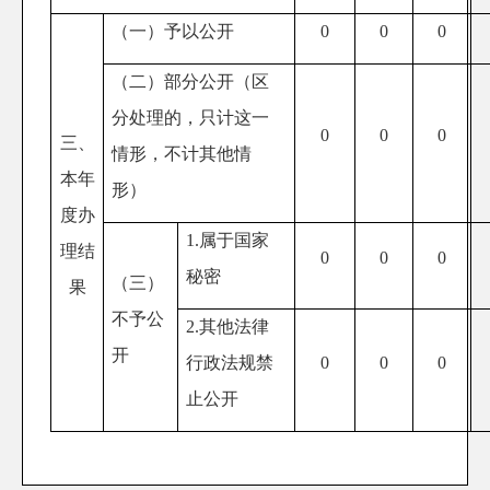
（一）予以公开
0
0
0
（二）部分公开（区
分处理的，只计这一
0
0
0
三、
情形，不计其他情
本年
形）
度办
1.
属于国家
理结
0
0
0
秘密
（三）
果
不予公
2.
其他法律
开
行政法规禁
0
0
0
止公开