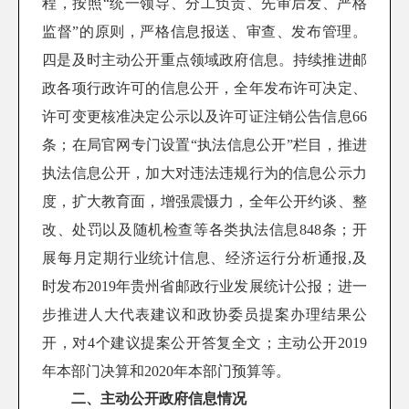
程，按照“统一领导、分工负责、先审后发、严格
监督”的原则，严格信息报送、审查、发布管理。
四是及时主动公开重点领域政府信息。持续推进邮
政各项行政许可的信息公开，全年发布许可决定、
许可变更核准决定公示以及许可证注销公告信息
66
条；在局官网专门设置“执法信息公开”栏目，推进
执法信息公开，加大对违法违规行为的信息公示力
度，扩大教育面，增强震慑力，全年公开约谈、整
改、处罚以及随机检查等各类执法信息
848
条；开
展每月定期行业统计信息、经济运行分析通报
,
及
时发布
2019
年贵州省邮政行业发展统计公报；进一
步推进人大代表建议和政协委员提案办理结果公
开，对
4
个建议提案公开答复全文；主动公开
2019
年本部门决算和
2020
年本部门预算等。
二、主动公开政府信息情况