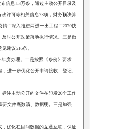
发布信息
1.3
万条，通过主动公开目录及
行政许可等相关信息
73
项，财务预决算
情”“深入推进两进一出工程”“
2020
快
，及时公开政策落地执行情况。三是做
意见建议
516
条。
一年度办理。二是按照《条例》要求，
程，进一步优化公开申请接收、登记、
，标注主动公开的文件在印发
20
个工作
重要文件底数清、数据明。三是加强上
式，优化栏目间数据的互通互联，保证