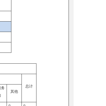
总计
服务
其他
构
0
0