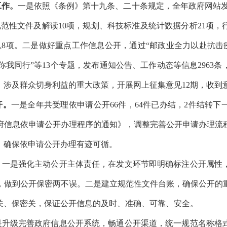
工作。
一是依照《条例》第十九条、二十条规定，全年政府网站
规范性文件及解读
10
项，规划、科技标准及统计数据分析
21
项，
息
8
项。二是做好重点工作信息公开，通过“邮政业全力以赴抗击疫
你我同行”等
13
个专题，发布通知公告、工作动态等信息
2963
条
、涉及群众切身利益的重大政策，开展网上征集意见
12
期，收到
开。
一是全年共受理依申请公开
66
件，
64
件已办结，
2
件结转下
府信息依申请公开办理程序的通知》，调整完善公开申请办理流
，确保依申请公开办理有迹可循。
。
一是强化主动公开主体责任，在发文环节即明确标注公开属性
，做到公开保密两不误。二是建立规范性文件台账，确保公开的
关、保密关，保证公开信息的及时、准确、可靠、安全。
是升级完善政府信息公开系统，畅通公开渠道，统一规范名称格