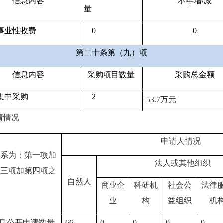
信息内容
本年增
/
减
量
事业性收费
0
0
第二十条第（九）项
信息内容
采购项目数量
采购总金额
集中采购
2
53.7
万元
请情况
申请人情况
关系为：第一项加
法人或其他组织
第三项加第四项之
自然人
商业企
科研机
社会公
法律
）
业
构
益组织
机
息公开申请数量
66
0
0
0
0