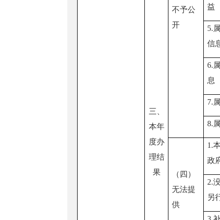
益
不予公
开
5.
信
6.
息
7.
三、
8.
本年
度办
1.
理结
政
果
（四）
2.
无法提
另
供
3.