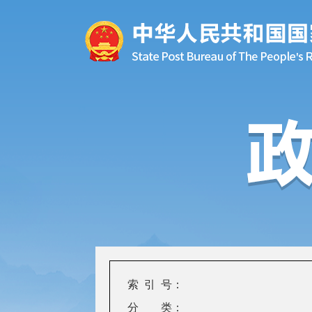
索 引 号：
分 类：