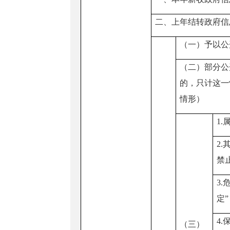
二、上年结转政府信
（一）予以公
（二）部分公
的，只计这一
情形）
1.
2.
禁
3.
定”
4.
（三）