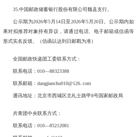
35.中国邮政储蓄银行股份有限公司魏县支行。
公示期为2026年5月14日至2026年5月20日。公示期内如
果对拟推荐对象持有异议，请通过电话、电子邮箱或信函等
形式实名反馈。（信函以达到日邮戳为准）
全国邮政快递团工委联系方式：
联系电话：010—88323388
联系邮箱：dangjianchu010@126. com
通讯地址：北京市西城区北礼士路甲8号国家邮政局
共青团中央联系方式：
联系电话：010—85212081