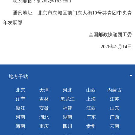
联系邮箱：qnzyfz@163.com
通讯地址：北京市东城区前门东大街10号共青团中央
青
年发展部
全国邮政快递团工委
2026年5月14日
地方子站
北京
天津
河北
山西
内蒙古
辽宁
吉林
黑龙江
上海
江苏
浙江
安徽
福建
江西
山东
河南
湖北
湖南
广东
广西
海南
重庆
四川
贵州
云南