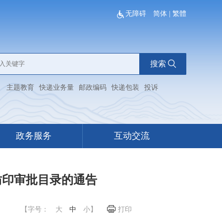
无障碍
简体
|
繁體
搜索
：
主题教育
快递业务量
邮政编码
快递包装
投诉
政务服务
互动交流
仿印审批目录的通告
【字号：
大
中
小
】
打印