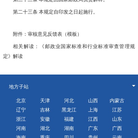
第二十三条 本规定自印发之日起施行。
附件：
审核意见反馈表（模板）
相关解读：
《邮政业国家标准和行业标准审查管理规
定》解读
地方子站
北京
天津
河北
山西
内蒙古
辽宁
吉林
黑龙江
上海
江苏
浙江
安徽
福建
江西
山东
河南
湖北
湖南
广东
广西
海南
重庆
四川
贵州
云南