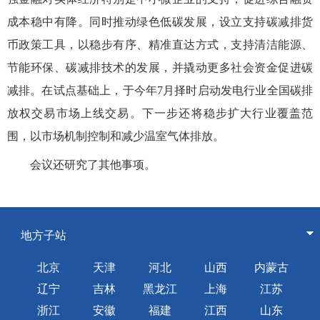
成本稳中有降。同时推动绿色低碳发展，设立支持碳减排货
币政策工具，以稳步有序、精准直达方式，支持清洁能源、
节能环保、碳减排技术的发展，并撬动更多社会资金促进碳
减排。在试点基础上，于今年7月择时启动发电行业全国碳排
放权交易市场上线交易。下一步还将稳步扩大行业覆盖范
围，以市场机制控制和减少温室气体排放。
会议还研究了其他事项。
地方子站
北京
天津
河北
山西
内蒙古
辽宁
吉林
黑龙江
上海
江苏
浙江
安徽
福建
江西
山东