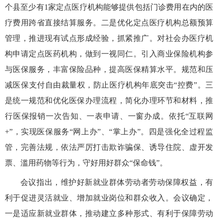
个县至少有1家定点医疗机构能够提供包括门诊费用在内的医
疗费用跨省直接结算服务。二是优化定点医疗机构总额预算
管理，推进现有试点形成经验，抓紧推广。对社会办医疗机
构申请定点医药机构，做到一视同仁。引入商业保险机构参
与医保服务，丰富保险品种，提高医保精算水平。规范和压
减医保支付自由裁量权，防止医疗机构年底突击“控费”。三
是统一规范和优化医保办理流程，简化办理环节和材料，推
行医保报销一次告知、一表申请、一窗办成。依托“互联网
+”，实现医保服务“网上办”、“掌上办”。四是强化全过程监
管，完善法规，依法严厉打击欺诈骗保、诱导住院、虚开发
票、滥用药物等行为，守好用好群众“保命钱”。
会议指出，维护好新就业群体劳动者劳动保障权益，有
利于促进灵活就业、增加就业岗位和群众收入。会议确定，
一是适应新就业群体，推动建立多种形式、有利于保障劳动