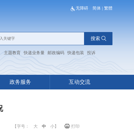
无障碍
简体
|
繁體
搜索
：
主题教育
快递业务量
邮政编码
快递包装
投诉
政务服务
互动交流
况
【字号：
大
中
小
】
打印