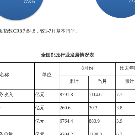
指数CR8为84.8，较1-7月基本持平。
全国邮政行业发展情况表
8月份
比去年
名称
单位
累计
当月
累计
务收入
亿元
8791.8
1114.6
7.7
务
亿元
260.6
30.3
3.8
亿元
6764.4
883.9
3.9
务总量
亿元
9204.2
1188.3
6.7