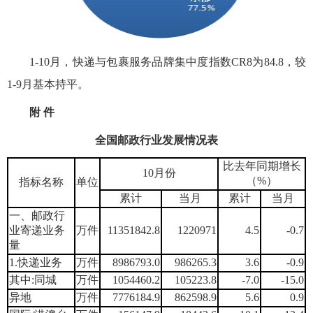
1-10月，快递与包裹服务品牌集中度指数CR8为84.8，较
1-9月基本持平。
附 件
全国邮政行业发展情况表
比去年同期增长
10月份
（%）
指标名称
单位
累计
当月
累计
当月
一、邮政行
业寄递业务
万件
11351842.8
1220971
4.5
-0.7
量
1.快递业务
万件
8986793.0
986265.3
3.6
-0.9
其中:同城
万件
1054460.2
105223.8
-7.0
-15.0
异地
万件
7776184.9
862598.9
5.6
0.9