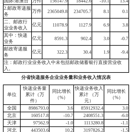
国际/港澳台
万件
156147.9
18442.6
-10.1
13.4
2.邮政寄递服
万件
2365049.8
234705.7
8.1
0.1
务
二、邮政行
亿元
11078.9
1127.9
6.9
3.8
业业务收入
其中：快递
亿元
8591.3
902.4
3.0
-0.7
业务
邮政寄递服
亿元
322.3
30.4
1.9
-9.4
务
注：邮政行业业务收入中未包括邮政储蓄银行直接营业收
入。
分省快递服务企业业务量和业务收入情况表
快递业务量
快递业务收入
同比增长
同比增长
单位
累计（万
累计 （万
（%）
（%）
件）
元）
全国
8986793.0
3.6
85912932.4
3.0
北京
160517.8
-10.7
2408551.3
-6.0
天津
97562.9
-1.0
1113280.8
-1.1
河北
443503.6
10.2
3197826.2
-1.5