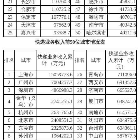
21
长沙市
110760.3
46
惠州市
45831.1
22
合肥市
110725.2
47
徐州市
41733.6
23
保定市
107776.1
48
潍坊市
40701.7
24
天津市
97562.9
49
南宁市
40342.5
25
嘉兴市
93588.7
50
哈尔滨市
40211.6
快递业务收入前50位城市情况表
快递业务收
快递业务收入累
排名
城市
排名
城市
入累计 （万
计 （万元）
元）
1
上海市
15059773.6
26
青岛市
711096.0
2
广州市
7004257.7
27
西安市
691357.6
3
深圳市
4866988.3
28
济南市
665527.0
金华（义
厦门市
4
2741255.1
29
638741.0
乌）市
5
杭州市
2631765.0
30
南通市
614571.5
6
北京市
2408551.3
31
沈阳市
604975.6
7
东莞市
2325873.6
32
台州市
604361.1
8
苏州市
1964202.1
33
中山市
587677.5