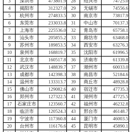
3
深圳市
473801.9
28
绍兴市
74725.0
4
揭阳市
312327.0
29
无锡市
74556.6
5
杭州市
274833.5
30
南京市
73817.9
6
东莞市
233033.8
31
中山市
70137.3
7
上海市
225536.0
32
青岛市
65758.1
8
汕头市
205855.2
33
廊坊市
63468.0
9
苏州市
189853.5
34
西安市
63276.3
10
泉州市
168819.7
35
沈阳市
61996.5
11
北京市
160517.8
36
济南市
61339.8
12
武汉市
148839.7
37
潮州市
60033.0
13
成都市
142398.3
38
南昌市
52184.6
14
温州市
133313.7
39
商丘市
48928.8
15
佛山市
129082.6
40
宿迁市
47735.3
16
郑州市
127322.5
41
湖州市
47725.5
17
石家庄市
123560.7
42
福州市
46232.8
18
临沂市
120524.3
43
邢台市
46148.7
19
宁波市
117360.8
44
厦门市
46003.5
20
台州市
116176.6
45
昆明市
45890.1