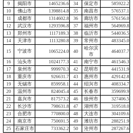
9
揭阳市
1465236.6
34
保定市
585922.2
10
佛山市
1398814.8
35
南昌市
576537.1
11
成都市
1314602.8
36
廊坊市
576156.0
12
武汉市
1293596.8
37
福州市
564969.8
13
郑州市
1117189.3
38
临沂市
544036.5
14
天津市
1113280.8
39
常州市
483345.0
哈尔滨
宁波市
15
1065224.0
40
464037.7
市
16
汕头市
1024177.3
41
南宁市
461546.3
17
泉州市
999970.3
42
昆明市
441531.9
18
重庆市
926631.7
43
惠州市
429142.8
19
无锡市
859958.1
44
绍兴市
408334.7
20
温州市
824045.4
45
长春市
359699.9
21
嘉兴市
817573.2
46
徐州市
327406.5
22
长沙市
798631.8
47
湖州市
319518.0
23
合肥市
770800.0
48
大连市
304109.6
24
南京市
750691.5
49
潍坊市
288251.9
25
石家庄市
733362.2
50
沧州市
287267.6