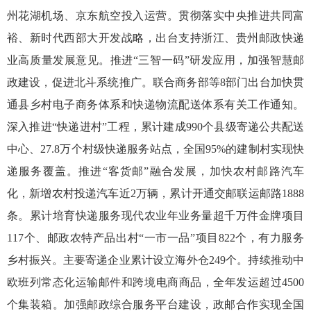
州花湖机场、京东航空投入运营。贯彻落实中央推进共同富
裕、新时代西部大开发战略，出台支持浙江、贵州邮政快递
业高质量发展意见。推进“三智一码”研发应用，加强智慧邮
政建设，促进北斗系统推广。联合商务部等8部门出台加快贯
通县乡村电子商务体系和快递物流配送体系有关工作通知。
深入推进“快递进村”工程，累计建成990个县级寄递公共配送
中心、27.8万个村级快递服务站点，全国95%的建制村实现快
递服务覆盖。推进“客货邮”融合发展，加快农村邮路汽车
化，新增农村投递汽车近2万辆，累计开通交邮联运邮路1888
条。累计培育快递服务现代农业年业务量超千万件金牌项目
117个、邮政农特产品出村“一市一品”项目822个，有力服务
乡村振兴。主要寄递企业累计设立海外仓249个。持续推动中
欧班列常态化运输邮件和跨境电商商品，全年发运超过4500
个集装箱。加强邮政综合服务平台建设，政邮合作实现全国