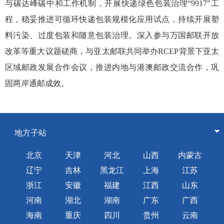
与碳达峰碳中和工作机制，开展快递绿色包装治理“9917”工
程，稳妥推进可循环快递包装规模化应用试点，持续开展塑
料污染、过度包装和随意包装治理。深入参与万国邮联开放
改革等重大议题磋商，与亚太邮联共同举办RCEP背景下亚太
区域邮政发展合作会议，推进内地与港澳邮政交流合作，巩
固两岸通邮成效。
地方子站
北京
天津
河北
山西
内蒙古
辽宁
吉林
黑龙江
上海
江苏
浙江
安徽
福建
江西
山东
河南
湖北
湖南
广东
广西
海南
重庆
四川
贵州
云南