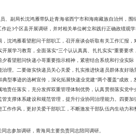
组成员、副局长沈鸿雁带队赴青海省西宁市和海南藏族自治州，围
工作赴3个区县开展调研，并对相关单位树立和践行正确政绩观学
局，沈鸿雁看望慰问干部职工，召开座谈会听取有关工作汇报，
实开展学习教育，全面落实“三个认认真真、扎扎实实”重要要求
前夕看望慰问快递小哥重要指示精神，紧密结合系统和行业实际
能治理。二要做实快递员关心关爱，扎实推进快递员群体友好场
和典型事迹的选树宣传，深化拓展快递业党建“两个覆盖”成效，
属地责任落实，充分发挥双重管理体制优势，认真贯彻落实党中
监管支撑体系建设和规范管理，提升行业协同治理能力。四要加
进工作作风，更好关爱干部职工，不断激发干部队伍内生动力和
关同志参加调研，青海局主要负责同志陪同调研。