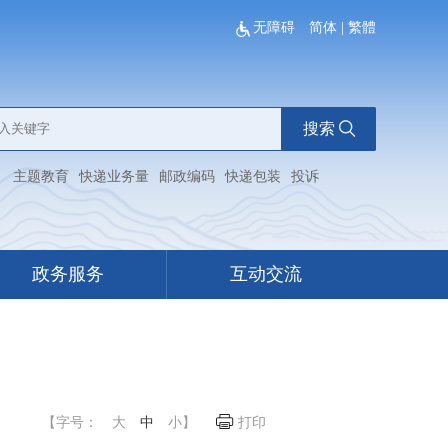
无障碍
简体
|
繁體
搜索
：
主题教育
快递业务量
邮政编码
快递包装
投诉
政务服务
互动交流
【字号：
大
中
小
】
打印