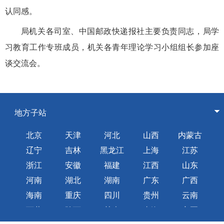
认同感。
局机关各司室、中国邮政快递报社主要负责同志，局学
习教育工作专班成员，机关各青年理论学习小组组长参加座
谈交流会。
地方子站
北京
天津
河北
山西
内蒙古
辽宁
吉林
黑龙江
上海
江苏
浙江
安徽
福建
江西
山东
河南
湖北
湖南
广东
广西
海南
重庆
四川
贵州
云南
西藏
陕西
甘肃
青海
宁夏