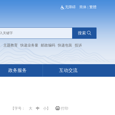
无障碍
简体
|
繁體
搜索
：
主题教育
快递业务量
邮政编码
快递包装
投诉
政务服务
互动交流
【字号：
大
中
小
】
打印