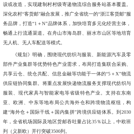
设或改造，实现建制村村级寄递物流综合服务站基本覆盖。
深化农村“客货邮”融合发展，推广全省统一的“浙江客货邮”服
务品牌，打造“1＋N”品牌体系，加快培育多元化经营主体，
畅通上行流通渠道。在舟山市海岛群、丽水市山区等地培育
无人机、无人车配送等模式。
《规划》明确，围绕现代纺织与服装、新能源汽车及零
部件产业集群等优势特色产业需求，布局打造集联合采购、
共享云仓、统仓共配、信息金融等功能于一体的“5＋X”物流
供应链协同集群。将重点发展快递物流服务支撑现代纺织与
服装、现代家具与智能家电等省级特色产业。支持在东南
亚、欧洲、中东等地布局公共海外仓和跨境物流枢纽，构
建“海外仓＋国际干线＋国内集拼”跨境供应链体系。到2030
年，全省机场国际及地区货邮吞吐量占比35％以上，中欧班
列（义新欧）开行突破3500列。