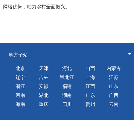
网络优势，助力乡村全面振兴。
地方子站
北京
天津
河北
山西
内蒙古
辽宁
吉林
黑龙江
上海
江苏
浙江
安徽
福建
江西
山东
河南
湖北
湖南
广东
广西
海南
重庆
四川
贵州
云南
西藏
陕西
甘肃
青海
宁夏
新疆