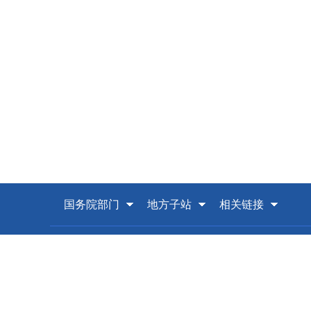
国务院部门
地方子站
相关链接
版权所有：中华人民共和国国家邮政局 主办单位
京ICP备案08008301号-1
政府网站标识码：BM71000
地址: 北京市西城区北礼士路甲8号
京公网安备 110