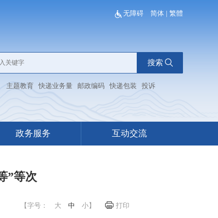
无障碍
简体
|
繁體
搜索
：
主题教育
快递业务量
邮政编码
快递包装
投诉
政务服务
互动交流
等”等次
【字号：
大
中
小
】
打印