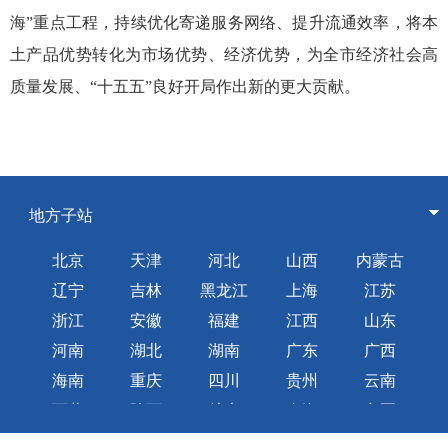
海”重点工程，持续优化寄递服务网络、提升流通效率，将本
土产品优势转化为市场优势、经济优势，为全市经济社会高
质量发展、“十五五”良好开局作出新的更大贡献。
地方子站
北京
天津
河北
山西
内蒙古
辽宁
吉林
黑龙江
上海
江苏
浙江
安徽
福建
江西
山东
河南
湖北
湖南
广东
广西
海南
重庆
四川
贵州
云南
西藏
陕西
甘肃
青海
宁夏
新疆