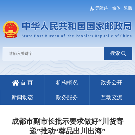
无障碍
简体
|
繁體
搜索
首 页
机构概况
政务公开
新闻动态
政务服务
互动交流
成都市副市长批示要求做好“川货寄
递”推动“蓉品出川出海”