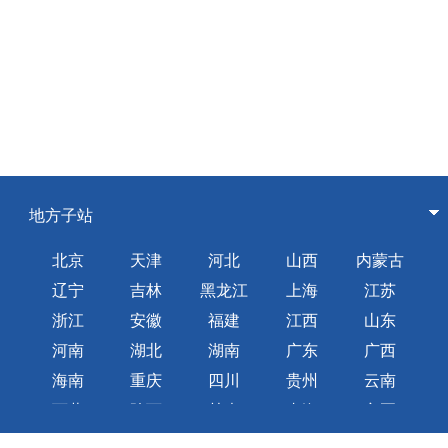
地方子站
北京
天津
河北
山西
内蒙古
辽宁
吉林
黑龙江
上海
江苏
浙江
安徽
福建
江西
山东
河南
湖北
湖南
广东
广西
海南
重庆
四川
贵州
云南
西藏
陕西
甘肃
青海
宁夏
新疆