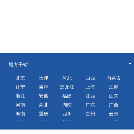
地方子站
北京
天津
河北
山西
内蒙古
辽宁
吉林
黑龙江
上海
江苏
浙江
安徽
福建
江西
山东
河南
湖北
湖南
广东
广西
海南
重庆
四川
贵州
云南
西藏
陕西
甘肃
青海
宁夏
新疆