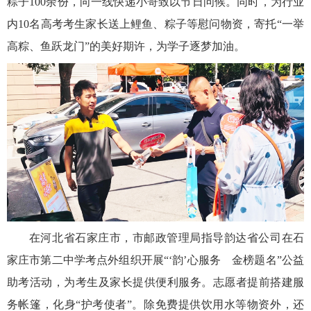
粽子100余份，向一线快递小哥致以节日问候。同时，为行业
内10名高考考生家长送上鲤鱼、粽子等慰问物资，寄托“一举
高粽、鱼跃龙门”的美好期许，为学子逐梦加油。
在河北省石家庄市，市邮政管理局指导韵达省公司在石
家庄市第二中学考点外组织开展“‘韵’心服务 金榜题名”公益
助考活动，为考生及家长提供便利服务。志愿者提前搭建服
务帐篷，化身“护考使者”。除免费提供饮用水等物资外，还