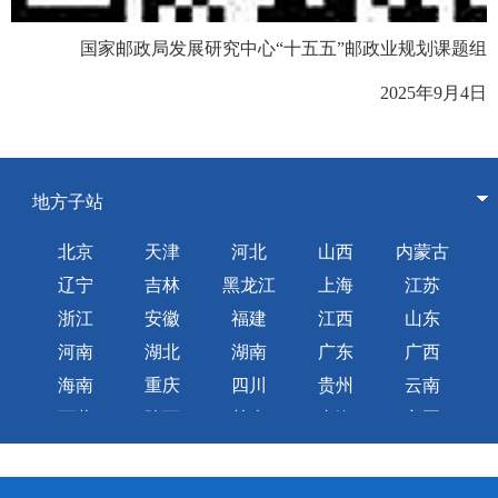
国家邮政局发展研究中心“十五五”邮政业规划课题组
2025年9月4日
地方子站
北京
天津
河北
山西
内蒙古
辽宁
吉林
黑龙江
上海
江苏
浙江
安徽
福建
江西
山东
河南
湖北
湖南
广东
广西
海南
重庆
四川
贵州
云南
西藏
陕西
甘肃
青海
宁夏
新疆