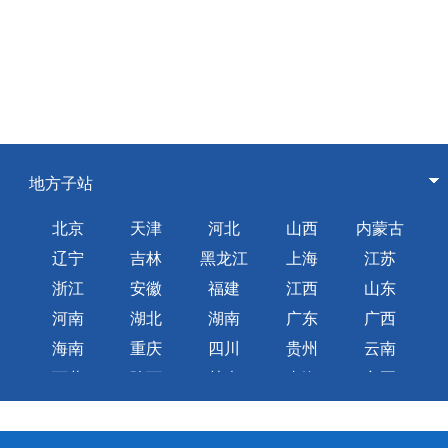
地方子站
北京
天津
河北
山西
内蒙古
辽宁
吉林
黑龙江
上海
江苏
浙江
安徽
福建
江西
山东
河南
湖北
湖南
广东
广西
海南
重庆
四川
贵州
云南
西藏
陕西
甘肃
青海
宁夏
新疆