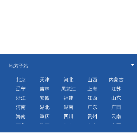
地方子站
北京
天津
河北
山西
内蒙古
辽宁
吉林
黑龙江
上海
江苏
浙江
安徽
福建
江西
山东
河南
湖北
湖南
广东
广西
海南
重庆
四川
贵州
云南
西藏
陕西
甘肃
青海
宁夏
新疆