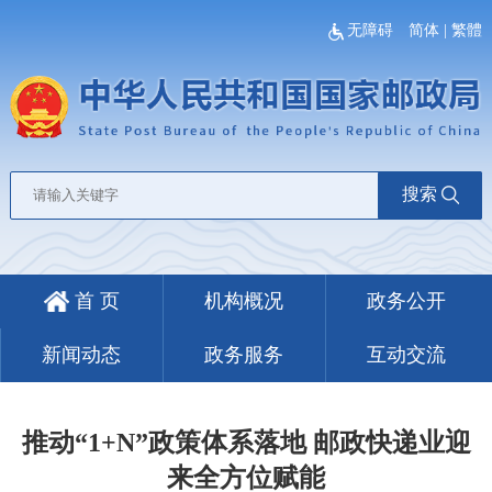
无障碍
简体
|
繁體
搜索
首 页
机构概况
政务公开
新闻动态
政务服务
互动交流
推动“1+N”政策体系落地 邮政快递业迎
来全方位赋能