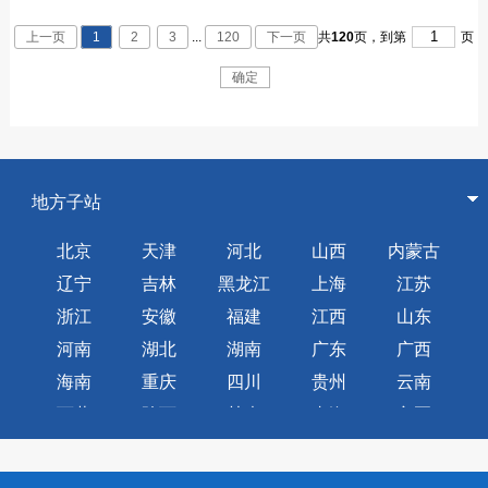
上一页
1
2
3
...
120
下一页
共
120
页，
到第
页
确定
地方子站
北京
天津
河北
山西
内蒙古
辽宁
吉林
黑龙江
上海
江苏
浙江
安徽
福建
江西
山东
河南
湖北
湖南
广东
广西
海南
重庆
四川
贵州
云南
西藏
陕西
甘肃
青海
宁夏
新疆