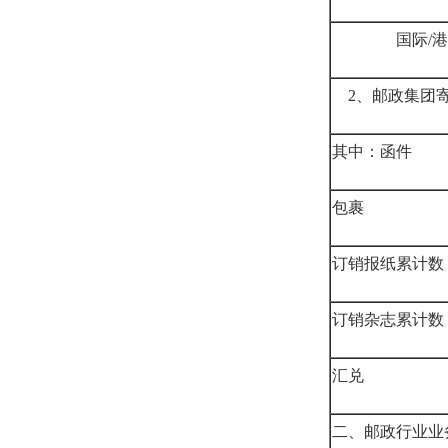
国际/港
2、邮政集团
其中：函件
包裹
订销报纸累计数
订销杂志累计数
汇兑
二、邮政行业业