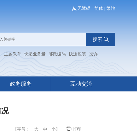
无障碍
简体
|
繁體
搜索
：
主题教育
快递业务量
邮政编码
快递包装
投诉
政务服务
互动交流
情况
【字号：
大
中
小
】
打印